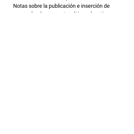
Notas sobre la publicación e inserción de
posgraduados en matemática educativa
,
Revista Latinoamericana de Investigación en
Matemática Educativa: Vol. 24 Núm. 1 (2021):
Marzo
Ricardo Cantoral Uriza,
Formas de difusión institucional del
conocimiento: un papel para RELIME
,
Revista Latinoamericana de Investigación en
Matemática Educativa: Vol. 22 Núm. 3 (2019):
Noviembre
Evelia Reséndiz Balderas, Ricardo Cantoral Uriza,
EL PAPEL DE LA VARIACIÓN EN LAS
EXPLICACIONES DE LOS PROFESORES: UN