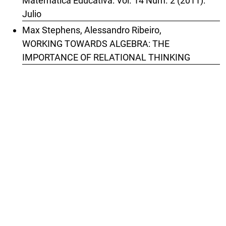
Matemática Educativa: Vol. 14 Núm. 2 (2011):
Julio
Max Stephens, Alessandro Ribeiro,
WORKING TOWARDS ALGEBRA: THE
IMPORTANCE OF RELATIONAL THINKING
,
Revista Latinoamericana de Investigación en
Matemática Educativa: Vol. 15 Núm. 3 (2012):
Noviembre
Paula Cardoso, Ema Mamede,
Investigando la práctica docente en la enseñanza
de fracciones en un contexto de trabajo
colaborativo
,
Revista Latinoamericana de Investigación en
Matemática Educativa: Vol. 26 Núm. 2 (2023):
Julio