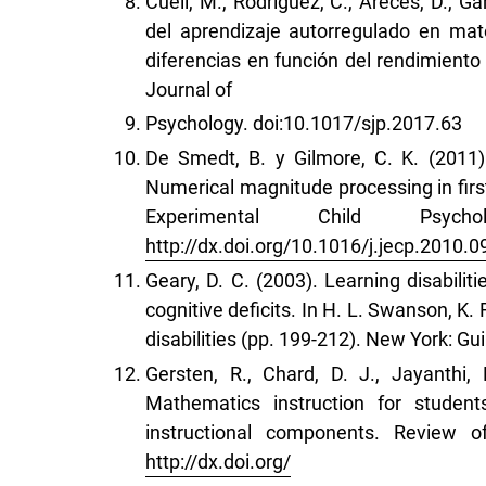
Cueli, M., Rodríguez, C., Areces, D., Ga
del aprendizaje autorregulado en mat
diferencias en función del rendimient
Journal of
Psychology. doi:10.1017/sjp.2017.63
De Smedt, B. y Gilmore, C. K. (2011
Numerical magnitude processing in first
Experimental Child Psyc
http://dx.doi.org/10.1016/j.jecp.2010.0
Geary, D. C. (2003). Learning disabilit
cognitive deficits. In H. L. Swanson, K.
disabilities (pp. 199-212). New York: Gui
Gersten, R., Chard, D. J., Jayanthi, 
Mathematics instruction for students
instructional components. Review of
http://dx.doi.org/