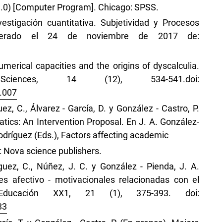
19.0) [Computer Program]. Chicago: SPSS.
estigación cuantitativa. Subjetividad y Procesos
cuperado el 24 de noviembre de 2017 de:
merical capacities and the origins of dyscalculia.
iences, 14 (12), 534-541.doi:
9.007
uez, C., Álvarez - García, D. y González - Castro, P.
atics: An Intervention Proposal. En J. A. González-
Rodríguez (Eds.), Factors affecting academic
 Nova science publishers.
íguez, C., Núñez, J. C. y González - Pienda, J. A.
les afectivo - motivacionales relacionadas con el
Educación XX1, 21 (1), 375-393. doi:
33