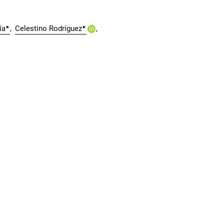
▸
▸
ía
Celestino Rodríguez