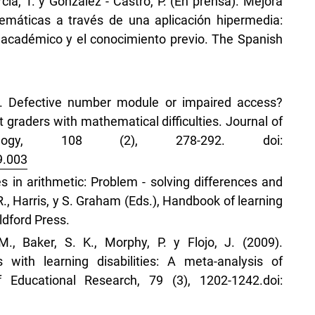
rcía, T. y González - Castro, P. (En prensa). Mejora
emáticas a través de una aplicación hipermedia:
o académico y el conocimiento previo. The Spanish
). Defective number module or impaired access?
 graders with mathematical difficulties. Journal of
hology, 108 (2), 278-292. doi:
9.003
ies in arithmetic: Problem - solving differences and
 R., Harris, y S. Graham (Eds.), Handbook of learning
ldford Press.
M., Baker, S. K., Morphy, P. y Flojo, J. (2009).
 with learning disabilities: A meta-analysis of
 Educational Research, 79 (3), 1202-1242.doi: