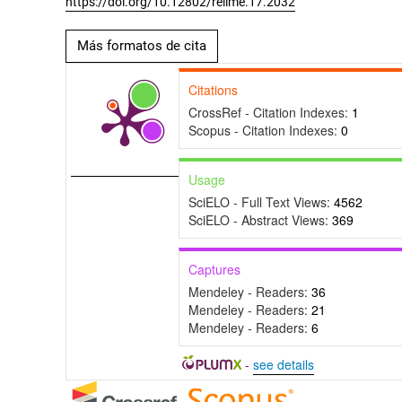
https://doi.org/10.12802/relime.17.2032
Más formatos de cita
Citations
CrossRef - Citation Indexes:
1
Scopus - Citation Indexes:
0
Usage
SciELO - Full Text Views:
4562
SciELO - Abstract Views:
369
Captures
Mendeley - Readers:
36
Mendeley - Readers:
21
Mendeley - Readers:
6
-
see details