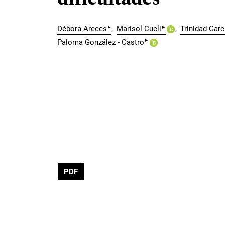
▸
▸
Débora Areces
Marisol Cueli
Trinidad Garc
▸
Paloma González - Castro
PDF