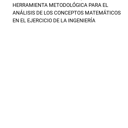
HERRAMIENTA METODOLÓGICA PARA EL
ANÁLISIS DE LOS CONCEPTOS MATEMÁTICOS
EN EL EJERCICIO DE LA INGENIERÍA
,
Revista Latinoamericana de Investigación en
Matemática Educativa: Vol. 10 Núm. 1 (2007):
Marzo
Sonsoles Blázquez, Tomás Ortega,
LOS SISTEMAS DE REPRESENTACIÓN EN LA
ENSEÑANZA DEL LÍMITE
,
Revista Latinoamericana de Investigación en
Matemática Educativa: Vol. 4 Núm. 3 (2001):
Noviembre
Anterior
11-20 de 432
Siguiente