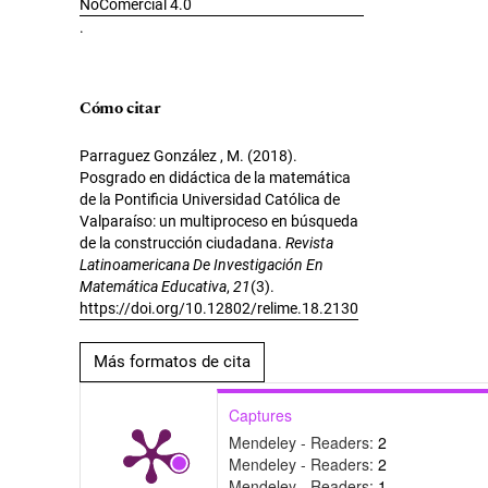
NoComercial 4.0
.
Cómo citar
Parraguez González , M. (2018).
Posgrado en didáctica de la matemática
de la Pontificia Universidad Católica de
Valparaíso: un multiproceso en búsqueda
de la construcción ciudadana.
Revista
Latinoamericana De Investigación En
Matemática Educativa
,
21
(3).
https://doi.org/10.12802/relime.18.2130
Más formatos de cita
Captures
Mendeley - Readers:
2
Mendeley - Readers:
2
Mendeley - Readers:
1