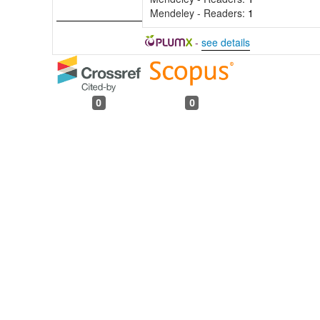
Mendeley - Readers:
1
-
see details
0
0