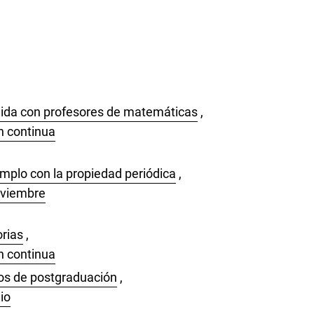
inida con profesores de matemáticas
,
n continua
emplo con la propiedad periódica
,
oviembre
orias
,
n continua
sos de postgraduación
,
io