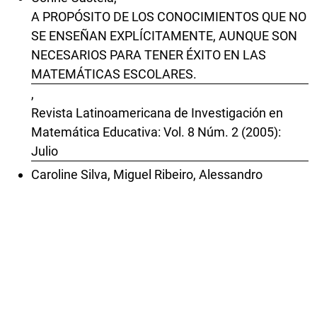
A PROPÓSITO DE LOS CONOCIMIENTOS QUE NO
SE ENSEÑAN EXPLÍCITAMENTE, AUNQUE SON
NECESARIOS PARA TENER ÉXITO EN LAS
MATEMÁTICAS ESCOLARES.
,
Revista Latinoamericana de Investigación en
Matemática Educativa: Vol. 8 Núm. 2 (2005):
Julio
Caroline Silva, Miguel Ribeiro, Alessandro
Jacques Ribeiro,
Uma relação imbricada entre níveis de
Conhecimento Especializado e Interpretativo do
professor em isometrias
,
Revista Latinoamericana de Investigación en
Matemática Educativa: Vol. 28 (2025):