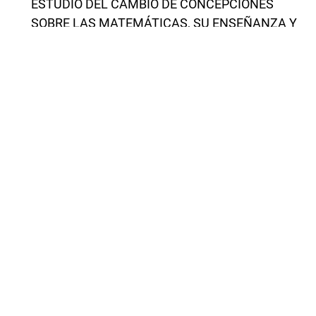
ESTUDIO DEL CAMBIO DE CONCEPCIONES
SOBRE LAS MATEMÁTICAS, SU ENSEÑANZA Y
APRENDIZAJE
,
Revista Latinoamericana de Investigación en
Matemática Educativa: Vol. 3 Núm. 3 (2000):
Noviembre
Raymond Duval,
QUELLE SÉMIOTIQUE POUR L’ANALYSE DE
L’ACTIVITÉ ET DES PRODUCTIONS
MATHÉMATIQUES?
,
Revista Latinoamericana de Investigación en
Matemática Educativa: Vol. 9 Núm. 4 (2006):
Número Especial/ Diciembre
M. Alejandra Sorto, Jeffery H. Marshall, Thomas