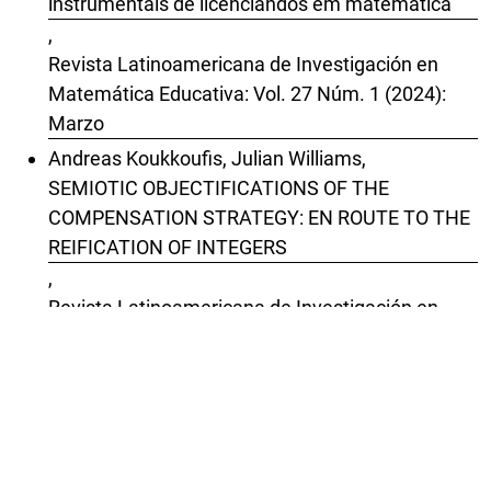
instrumentais de licenciandos em matemática
,
Revista Latinoamericana de Investigación en
Matemática Educativa: Vol. 27 Núm. 1 (2024):
Marzo
Andreas Koukkoufis, Julian Williams,
SEMIOTIC OBJECTIFICATIONS OF THE
COMPENSATION STRATEGY: EN ROUTE TO THE
REIFICATION OF INTEGERS
,
Revista Latinoamericana de Investigación en
Matemática Educativa: Vol. 9 Núm. 4 (2006):
Número Especial/ Diciembre
Ivan Fortunato,
A atualidade de Malba Tahan para a Educação
Matemática: um Estado do Conhecimento