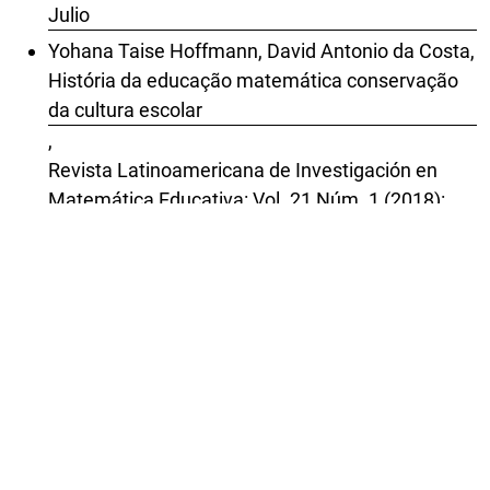
Julio
Yohana Taise Hoffmann, David Antonio da Costa,
História da educação matemática conservação
da cultura escolar
,
Revista Latinoamericana de Investigación en
Matemática Educativa: Vol. 21 Núm. 1 (2018):
Marzo
Hellen da Silva Zago , Cláudia Regina Flores ,
UMA PROPOSTA PARA RELACIONAR ARTE E
EDUCAÇÃO MATEMÁTICA
,
Revista Latinoamericana de Investigación en
Matemática Educativa: Vol. 13 Núm. 3 (2010):
Noviembre
Gert Schubring,